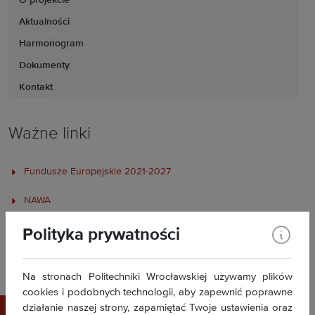
O projekcie
Aktualności
Harmonogram
Dokumenty
Kontakt
Ważne linki
Fundusze Europejskie 2021-2027
NAWA
Dział Projektów PWr
Polityka prywatności
Sieć Unite!
Na stronach Politechniki Wrocławskiej używamy plików
cookies i podobnych technologii, aby zapewnić poprawne
działanie naszej strony, zapamiętać Twoje ustawienia oraz