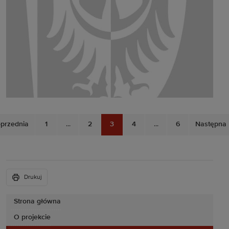
przednia
1
...
2
3
4
...
6
Następna
Drukuj
Strona główna
O projekcie