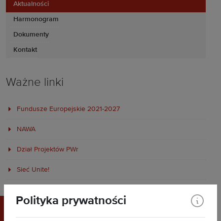
Aktualności
Harmonogram
Dokumenty
Kontakt
Ważne linki
Fundusze Europejskie 2021-2027
NAWA
Dział Projektów PWr
Sieć Unite!
Polityka prywatności